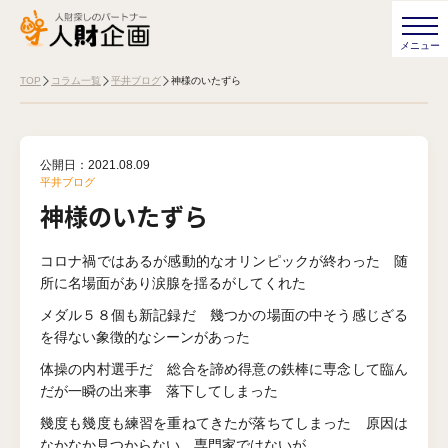
TOP
コラム一覧
平井ブログ
神様のいたずら
公開日：
2021.08.09
平井ブログ
神様のいたずら
コロナ禍ではあるが感動的なオリンピックが終わった 随
所に名場面があり涙腺を揺るがしてくれた
メダル５８個も新記録だ 幾つかの場面の中そう感じざる
を得ない象徴的なシーンがあった
体操の内村選手だ 総合を諦め得意の鉄棒に専念して臨ん
だが一瞬の出来事 落下してしまった
幾度も幾度も練習を重ねてきたが落ちてしまった 原因は
なかなか見つからない 専門家ではないが