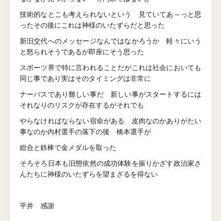
技術的なとこも考えられないという 見ていてあ～っと思
ったその後にこれは神様のいたずらだと思った
新旧交代へのメッセージなんではなかろうか 軽々にいう
と怒られそうであるが即座にそう思った
スポーツ界で特に言われることだがこれは社会においても
同じ事であり実はそのタイミングは非常に
ナーバスであり難しい事だ 新しい事がスタートするには
それなりのリスクが存在するがそれでも
やらなければならない宿命がある 皮肉なのかありがたい
事なのか内村選手の落下の後 橋本選手が
総合と鉄棒で金メダルを取った
そろそろ日本も旧態依然の成功体験を振りかざす政治家さ
んたちに神様のいたずらを望まざるを得ない
平井 感謝