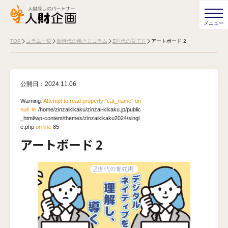
TOP
コラム一覧
新時代の働き方コラム
Z世代の育て方
アートボード 2
公開日：
2024.11.06
Warning
: Attempt to read property "cat_name" on
null in
/home/zinzaikikaku/zinzai-kikaku.jp/public
_html/wp-content/themes/zinzaikikaku2024/singl
e.php
on line
85
アートボード 2