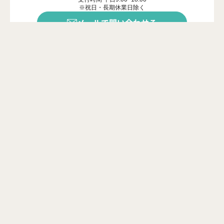
※祝日・長期休業日除く
メールで問い合わせる
年中無休で受付中
※ご対応は営業時間内に限ります
カンタン20秒
問い合わせフォーム