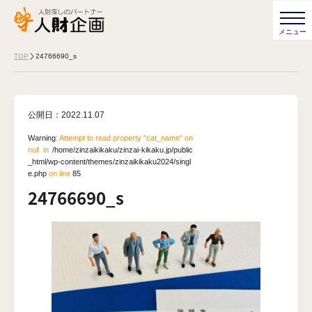
TOP
24766690_s
公開日：
2022.11.07
Warning
: Attempt to read property "cat_name" on
null in
/home/zinzaikikaku/zinzai-kikaku.jp/public
_html/wp-content/themes/zinzaikikaku2024/singl
e.php
on line
85
24766690_s