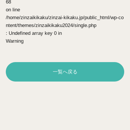
68
on line
/home/zinzaikikaku/zinzai-kikaku.jp/public_html/wp-co
ntent/themes/zinzaikikaku2024/single.php
: Undefined array key 0 in
Warning
一覧へ戻る