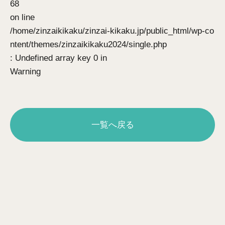
68
on line
/home/zinzaikikaku/zinzai-kikaku.jp/public_html/wp-co
ntent/themes/zinzaikikaku2024/single.php
: Undefined array key 0 in
Warning
一覧へ戻る