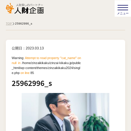
TOP
25962996_s
公開日：
2023.03.13
Warning
: Attempt to read property "cat_name" on
null in
/home/zinzaikikaku/zinzai-kikaku.jp/public
_html/wp-content/themes/zinzaikikaku2024/singl
e.php
on line
85
25962996_s