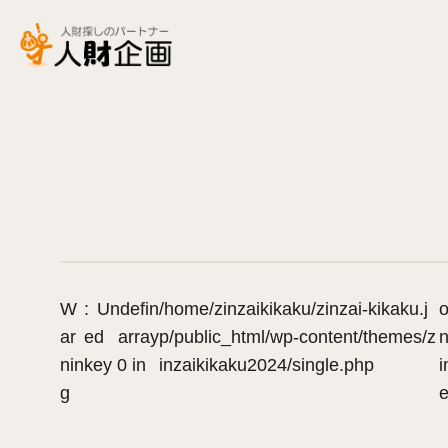
W
: Undefin
/home/zinzaikikaku/zinzai-kikaku.j
ar
ed array
p/public_html/wp-content/themes/z
n
nin
key 0 in
inzaikikaku2024/single.php
i
g