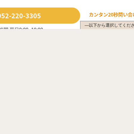
052-220-3305
カンタン20秒
問い合
間 平日9:00~18:00
日・長期休業日除く
ルで問い合わせる
年中無休で受付中
は営業時間内に限ります
応じてWEB商談をご案内させていただく場合がございます。
犬山市
江南市
小牧市
稲沢市
尾張旭市
岩倉市
豊明市