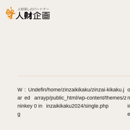
W
: Undefin
/home/zinzaikikaku/zinzai-kikaku.j
ar
ed array
p/public_html/wp-content/themes/z
n
nin
key 0 in
inzaikikaku2024/single.php
i
g