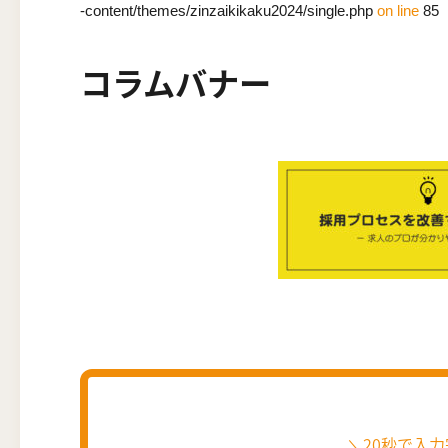
-content/themes/zinzaikikaku2024/single.php
on line
85
コラムバナー