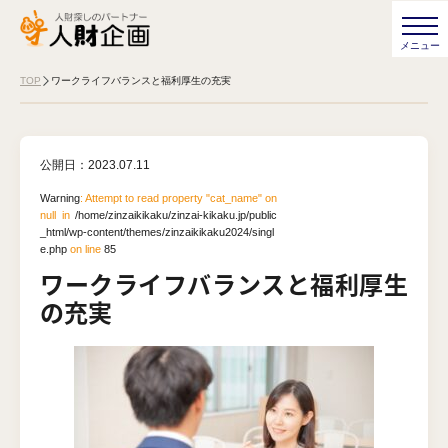
TOP
ワークライフバランスと福利厚生の充実
公開日：
2023.07.11
Warning
: Attempt to read property "cat_name" on
null in
/home/zinzaikikaku/zinzai-kikaku.jp/public
_html/wp-content/themes/zinzaikikaku2024/singl
e.php
on line
85
ワークライフバランスと福利厚生
の充実