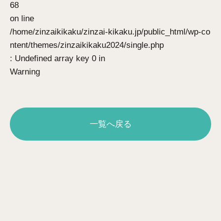
68
on line
/home/zinzaikikaku/zinzai-kikaku.jp/public_html/wp-co
ntent/themes/zinzaikikaku2024/single.php
: Undefined array key 0 in
Warning
一覧へ戻る