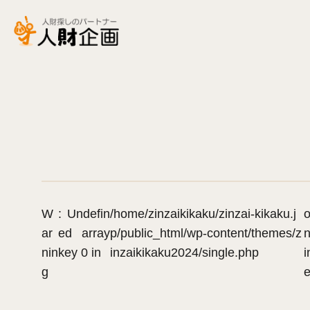
W
: Undefin
/home/zinzaikikaku/zinzai-kikaku.j
ar
ed array
p/public_html/wp-content/themes/z
n
nin
key 0 in
inzaikikaku2024/single.php
i
g