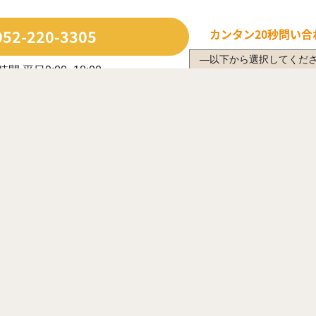
052-220-3305
カンタン20秒
問い合
間 平日9:00~18:00
日・長期休業日除く
ルで問い合わせる
年中無休で受付中
は営業時間内に限ります
応じてWEB商談をご案内させていただく場合がございます。
犬山市
江南市
小牧市
稲沢市
尾張旭市
岩倉市
豊明市