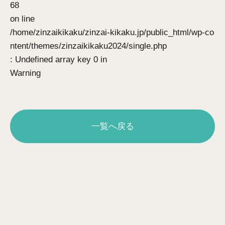
68
on line
/home/zinzaikikaku/zinzai-kikaku.jp/public_html/wp-co
ntent/themes/zinzaikikaku2024/single.php
: Undefined array key 0 in
Warning
一覧へ戻る