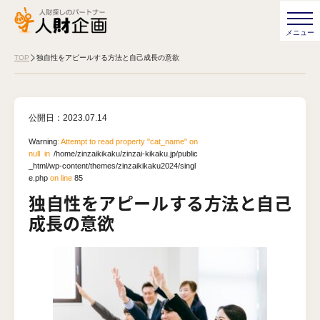
TOP
独自性をアピールする方法と自己成長の意欲
公開日：
2023.07.14
Warning
: Attempt to read property "cat_name" on
null in
/home/zinzaikikaku/zinzai-kikaku.jp/public
_html/wp-content/themes/zinzaikikaku2024/singl
e.php
on line
85
独自性をアピールする方法と自己
成長の意欲