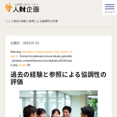
TOP
過去の経験と参照による協調性の評価
公開日：
2023.07.21
Warning
: Attempt to read property "cat_name" on
null in
/home/zinzaikikaku/zinzai-kikaku.jp/public
_html/wp-content/themes/zinzaikikaku2024/singl
e.php
on line
85
過去の経験と参照による協調性の
評価