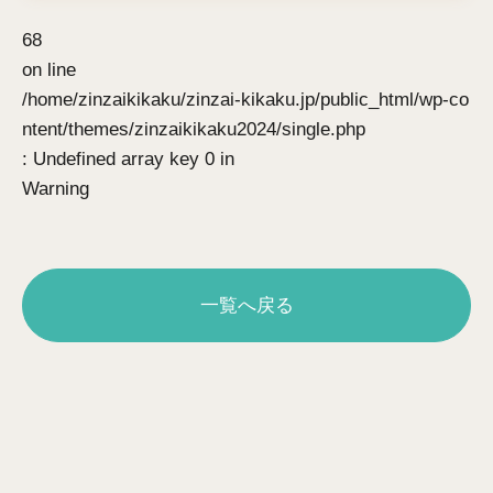
68
on line
/home/zinzaikikaku/zinzai-kikaku.jp/public_html/wp-co
ntent/themes/zinzaikikaku2024/single.php
: Undefined array key 0 in
Warning
一覧へ戻る