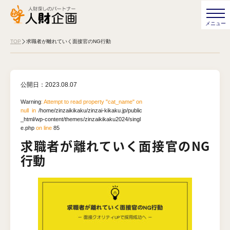
TOP
求職者が離れていく面接官のNG行動
公開日：
2023.08.07
Warning
: Attempt to read property "cat_name" on
null in
/home/zinzaikikaku/zinzai-kikaku.jp/public
_html/wp-content/themes/zinzaikikaku2024/singl
e.php
on line
85
求職者が離れていく面接官のNG
行動