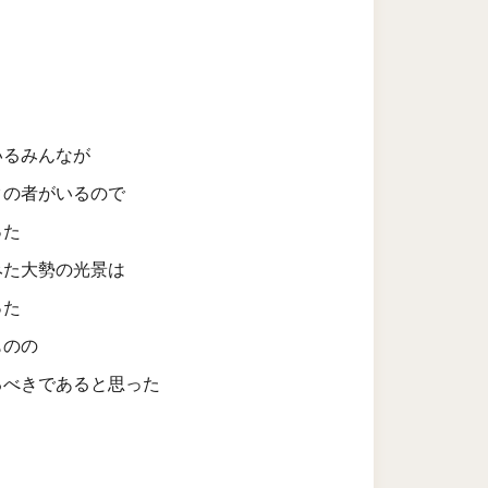
いるみんなが
クの者がいるので
った
みた大勢の光景は
った
ものの
るべきであると思った