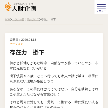
TOP
コラム一覧
平井ブログ
存在力 掛下
公開日：
2020.04.13
平井ブログ
存在力 掛下
何かと低迷しがちな昨今 自然なのか作っているのか 非
常に元気なじじいがいる
掛下慎吾５５歳 どこへ行っても求人の話は減り 相手に
もされない環境が蔓延しつつ
あるなか この男だけはそうではない 自分を鼓舞しそれ
こそ震えたたせながら営業に行く
それと周りに対しても 元気 に接する 時に煙たい人も
居るのだろうが最後にはそのキャラ