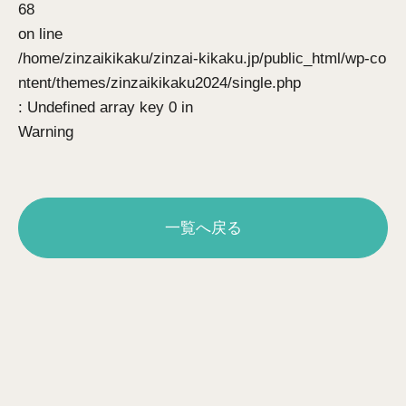
68
on line
/home/zinzaikikaku/zinzai-kikaku.jp/public_html/wp-co
ntent/themes/zinzaikikaku2024/single.php
: Undefined array key 0 in
Warning
一覧へ戻る