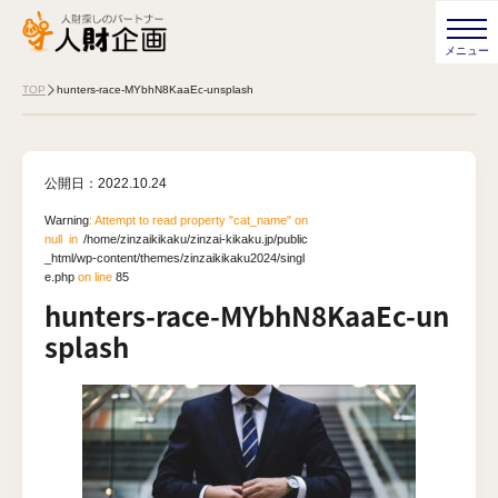
TOP
hunters-race-MYbhN8KaaEc-unsplash
公開日：
2022.10.24
Warning
: Attempt to read property "cat_name" on
null in
/home/zinzaikikaku/zinzai-kikaku.jp/public
_html/wp-content/themes/zinzaikikaku2024/singl
e.php
on line
85
hunters-race-MYbhN8KaaEc-un
splash