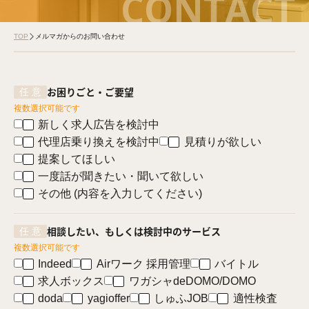
CONTACT
TOP
メルマガからのお問い合わせ
お困りごと・ご要望
複数選択可能です
新しく求人広告を検討中
代理店乗り換えを検討中
見積りが欲しい
提案してほしい
一度話が聞きたい・聞いて欲しい
その他 (内容を入力してください)
相談したい、もしくは
検討中のサービス
複数選択可能です
Indeed
Airワーク 採用管理
バイトル
求人ボックス
ワガシャdeDOMO/DOMO
doda
yagioffer
しゅふJOB
適性検査