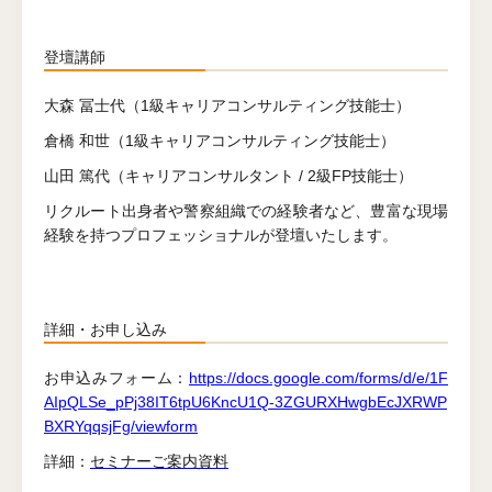
登壇講師
大森 冨士代
（1級キャリアコンサルティング技能士）
倉橋 和世
（1級キャリアコンサルティング技能士）
山田 篤代
（キャリアコンサルタント / 2級FP技能士）
リクルート出身者や警察組織での経験者など、豊富な現場
経験を持つプロフェッショナルが登壇いたします。
詳細・お申し込み
お申込みフォーム：
https://docs.google.com/forms/d/e/1F
AIpQLSe_pPj38IT6tpU6KncU1Q-3ZGURXHwgbEcJXRWP
BXRYqqsjFg/viewform
詳細：
セミナーご案内資料