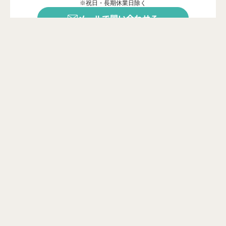
※祝日・長期休業日除く
メールで問い合わせる
年中無休で受付中
※ご対応は営業時間内に限ります
カンタン20秒
問い合わせフォーム