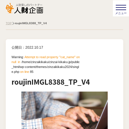
TOP
roujinIMGL8388_TP_V4
公開日：
2022.10.17
Warning
: Attempt to read property "cat_name" on
null in
/home/zinzaikikaku/zinzai-kikaku.jp/public
_html/wp-content/themes/zinzaikikaku2024/singl
e.php
on line
85
roujinIMGL8388_TP_V4