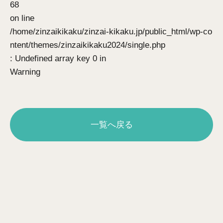
68
on line
/home/zinzaikikaku/zinzai-kikaku.jp/public_html/wp-co
ntent/themes/zinzaikikaku2024/single.php
: Undefined array key 0 in
Warning
一覧へ戻る