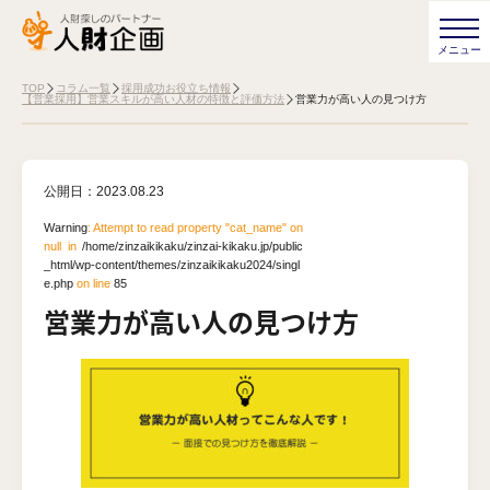
TOP
コラム一覧
採用成功お役立ち情報
【営業採用】営業スキルが高い人材の特徴と評価方法
営業力が高い人の見つけ方
公開日：
2023.08.23
Warning
: Attempt to read property "cat_name" on
null in
/home/zinzaikikaku/zinzai-kikaku.jp/public
_html/wp-content/themes/zinzaikikaku2024/singl
e.php
on line
85
営業力が高い人の見つけ方