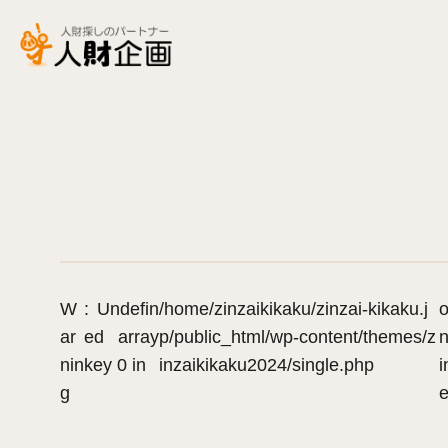
W
: Undefin
/home/zinzaikikaku/zinzai-kikaku.j
ar
ed array
p/public_html/wp-content/themes/z
n
nin
key 0 in
inzaikikaku2024/single.php
i
g