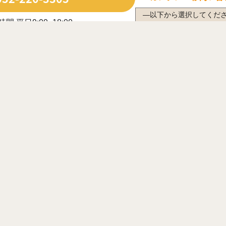
間 平日9:00~18:00
日・長期休業日除く
ルで問い合わせる
年中無休で受付中
は営業時間内に限ります
応じてWEB商談をご案内させていただく場合がございます。
犬山市
江南市
小牧市
稲沢市
尾張旭市
岩倉市
豊明市
愛西市
弥富市
あま市
大治町
蟹江町
飛鳥村
半田市
市
碧南市
刈谷市
豊田市
安城市
西尾市
知立市
高浜市