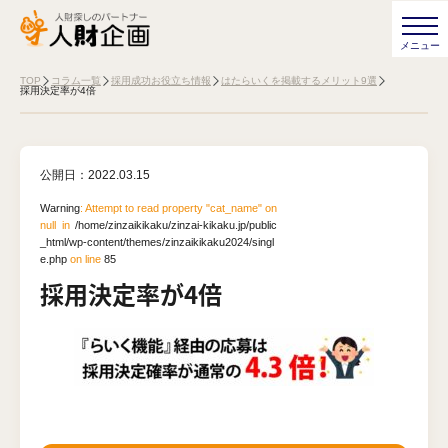
TOP
コラム一覧
採用成功お役立ち情報
はたらいくを掲載するメリット9選
採用決定率が4倍
公開日：
2022.03.15
Warning
: Attempt to read property "cat_name" on
null in
/home/zinzaikikaku/zinzai-kikaku.jp/public
_html/wp-content/themes/zinzaikikaku2024/singl
e.php
on line
85
採用決定率が4倍