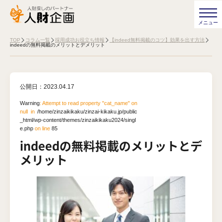
TOP
コラム一覧
採用成功お役立ち情報
【indeed無料掲載のコツ】効果を出す方法
indeedの無料掲載のメリットとデメリット
公開日：
2023.04.17
Warning
: Attempt to read property "cat_name" on
null in
/home/zinzaikikaku/zinzai-kikaku.jp/public
_html/wp-content/themes/zinzaikikaku2024/singl
e.php
on line
85
indeedの無料掲載のメリットとデ
メリット