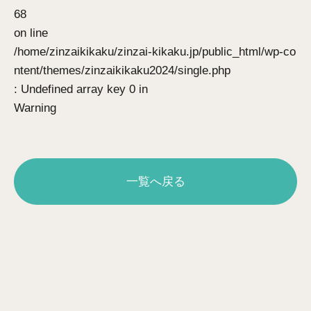
68
on line
/home/zinzaikikaku/zinzai-kikaku.jp/public_html/wp-co
ntent/themes/zinzaikikaku2024/single.php
: Undefined array key 0 in
Warning
一覧へ戻る