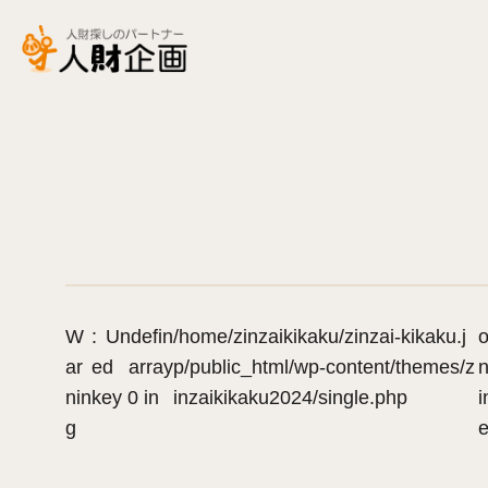
W
: Undefin
/home/zinzaikikaku/zinzai-kikaku.j
ar
ed array
p/public_html/wp-content/themes/z
n
nin
key 0 in
inzaikikaku2024/single.php
i
g