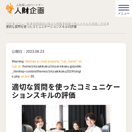
TOP
コラム一覧
採用成功お役立ち情報
面接で対人スキルを見抜く方法
適切な質問を使ったコミュニケーションスキルの評価
公開日：
2023.06.23
Warning
: Attempt to read property "cat_name" on
null in
/home/zinzaikikaku/zinzai-kikaku.jp/public
_html/wp-content/themes/zinzaikikaku2024/singl
e.php
on line
85
適切な質問を使ったコミュニケー
ションスキルの評価