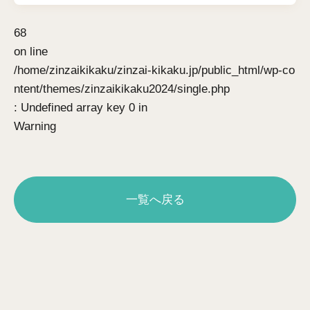
68
on line
/home/zinzaikikaku/zinzai-kikaku.jp/public_html/wp-co
ntent/themes/zinzaikikaku2024/single.php
: Undefined array key 0 in
Warning
一覧へ戻る