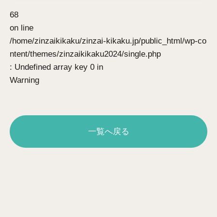
68
on line
/home/zinzaikikaku/zinzai-kikaku.jp/public_html/wp-co
ntent/themes/zinzaikikaku2024/single.php
: Undefined array key 0 in
Warning
一覧へ戻る