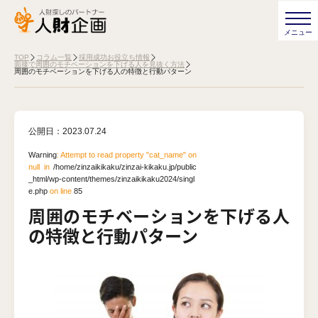
TOP
コラム一覧
採用成功お役立ち情報
面接で周囲のモチベーションを下げる人を見抜く方法
周囲のモチベーションを下げる人の特徴と行動パターン
公開日：
2023.07.24
Warning
: Attempt to read property "cat_name" on
null in
/home/zinzaikikaku/zinzai-kikaku.jp/public
_html/wp-content/themes/zinzaikikaku2024/singl
e.php
on line
85
周囲のモチベーションを下げる人
の特徴と行動パターン